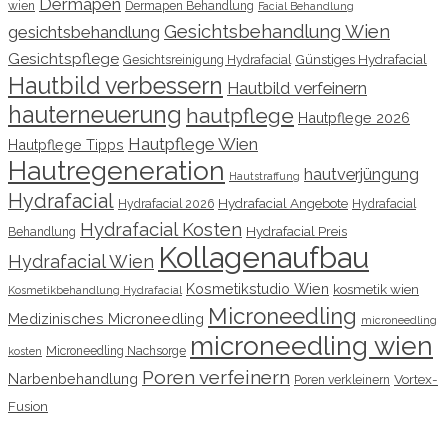
Dermapen
wien
Dermapen Behandlung
Facial Behandlung
Gesichtsbehandlung Wien
gesichtsbehandlung
Gesichtspflege
Günstiges Hydrafacial
Gesichtsreinigung Hydrafacial
Hautbild verbessern
Hautbild verfeinern
hauterneuerung
hautpflege
Hautpflege 2026
Hautpflege Wien
Hautpflege Tipps
Hautregeneration
hautverjüngung
Hautstraffung
Hydrafacial
Hydrafacial Angebote
Hydrafacial 2026
Hydrafacial
Hydrafacial Kosten
Hydrafacial Preis
Behandlung
Kollagenaufbau
Hydrafacial Wien
Kosmetikstudio Wien
kosmetik wien
Kosmetikbehandlung Hydrafacial
Microneedling
Medizinisches Microneedling
microneedling
microneedling wien
Microneedling Nachsorge
kosten
Poren verfeinern
Narbenbehandlung
Vortex-
Poren verkleinern
Fusion