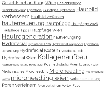
Gesichtsbehandlung Wien
Gesichtspflege
Hautbild
Günstiges Hydrafacial
Gesichtsreinigung Hydrafacial
verbessern
Hautbild verfeinern
hauterneuerung
hautpflege
Hautpflege 2026
Hautpflege Wien
Hautpflege Tipps
Hautregeneration
hautverjüngung
Hydrafacial
Hydrafacial Angebote
Hydrafacial 2026
Hydrafacial
Hydrafacial Kosten
Hydrafacial Preis
Behandlung
Kollagenaufbau
Hydrafacial Wien
Kosmetikstudio Wien
kosmetik wien
Kosmetikbehandlung Hydrafacial
Microneedling
Medizinisches Microneedling
microneedling
microneedling wien
Narbenbehandlung
kosten
Poren verfeinern
Vortex-Fusion
Poren verkleinern