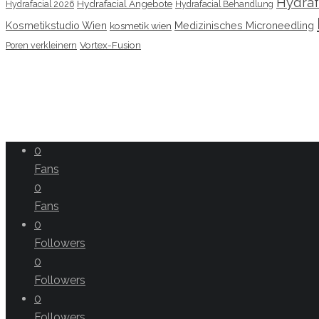
Hydraf
Hydrafacial Angebote
Hydrafacial 2026
Hydrafacial Behandlung
Kosmetikstudio Wien
Medizinisches Microneedling
kosmetik wien
Vortex-Fusion
Poren verkleinern
0
Fans
0
Fans
0
Followers
0
Followers
0
Followers