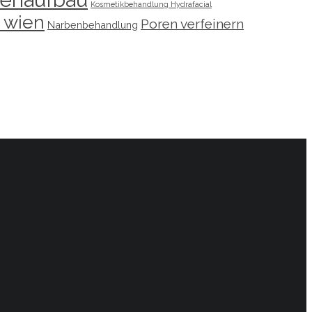
Kosmetikbehandlung Hydrafacial
 wien
Poren verfeinern
Narbenbehandlung