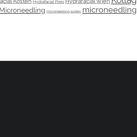
acial Kosten
Hydrafacial Wien
Hydrafacial Preis
microneedling
Microneedling
microneedling kosten