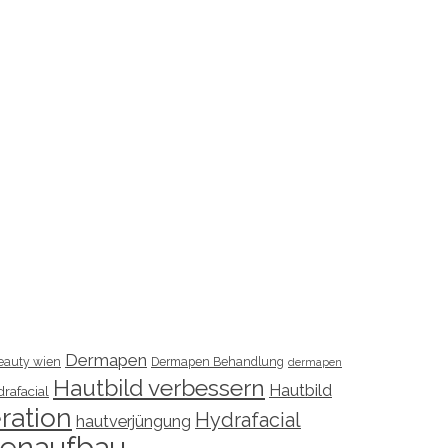
Dermapen
eauty wien
Dermapen Behandlung
dermapen
Hautbild verbessern
Hautbild
rafacial
ration
Hydrafacial
hautverjüngung
genaufbau