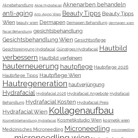
Aknenarben behandeln
Aknebehandlung
Akne Hydrafacial
anti-aging
Beauty Tipps
Beauty Tipps
Anti-Aging Wien
Wien
Dermapen
beauty wien
Dermapen Behandlung
dermapen wien
gesichtsbehandlung
Facial Behandlung
Gesichtsbehandlung Wien
Gesichtspflege
Hautbild
Günstiges Hydrafacial
Gesichtsreinigung Hydrafacial
verbessern
Hautbild verfeinern
hauterneuerung
hautpflege
Hautpflege 2026
Hautpflege Wien
Hautpflege Tipps
Hautregeneration
hautverjüngung
Hydrafacial
Hydrafacial Angebote
Hydrafacial 2026
Hydrafacial
Hydrafacial Kosten
Hydrafacial Preis
Behandlung
Kollagenaufbau
Hydrafacial Wien
Kosmetikstudio Wien
kosmetik wien
Kosmetikbehandlung Hydrafacial
Microneedling
Medizinisches Microneedling
microneedling
microneedling wien