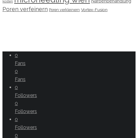
Narbenbehandlung
kosten
Poren verfeinern
Vortex-Fusion
Poren verkleinern
0
Fans
0
Fans
0
Followers
0
Followers
0
Followers
0