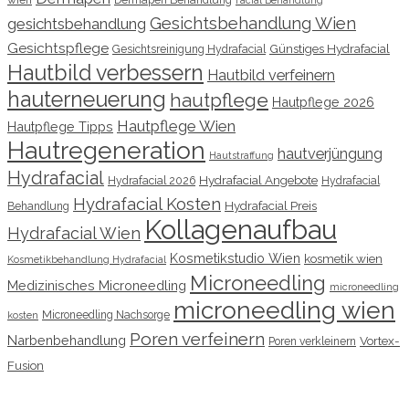
wien
Dermapen Behandlung
Facial Behandlung
Gesichtsbehandlung Wien
gesichtsbehandlung
Gesichtspflege
Günstiges Hydrafacial
Gesichtsreinigung Hydrafacial
Hautbild verbessern
Hautbild verfeinern
hauterneuerung
hautpflege
Hautpflege 2026
Hautpflege Wien
Hautpflege Tipps
Hautregeneration
hautverjüngung
Hautstraffung
Hydrafacial
Hydrafacial Angebote
Hydrafacial 2026
Hydrafacial
Hydrafacial Kosten
Hydrafacial Preis
Behandlung
Kollagenaufbau
Hydrafacial Wien
Kosmetikstudio Wien
kosmetik wien
Kosmetikbehandlung Hydrafacial
Microneedling
Medizinisches Microneedling
microneedling
microneedling wien
Microneedling Nachsorge
kosten
Poren verfeinern
Narbenbehandlung
Vortex-
Poren verkleinern
Fusion