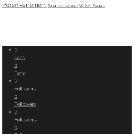
Poren verfeinern
Vortex-Fusion
Poren verkleinern
0
Fans
0
Fans
0
Followers
0
Followers
0
Followers
0