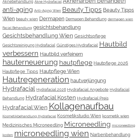
Aknenarben behandeln
Aknebehandlung
Akne Hydrafacial
anti-aging
Beauty Tipps
Beauty Tipps
Anti-Aging Wien
Wien
Dermapen
beauty wien
Dermapen Behandlung
dermapen wien
gesichtsbehandlung
Facial Behandlung
Gesichtsbehandlung Wien
Gesichtspflege
Hautbild
Günstiges Hydrafacial
Gesichtsreinigung Hydrafacial
verbessern
Hautbild verfeinern
hauterneuerung
hautpflege
Hautpflege 2026
Hautpflege Wien
Hautpflege Tipps
Hautregeneration
hautverjüngung
Hydrafacial
Hydrafacial Angebote
Hydrafacial 2026
Hydrafacial
Hydrafacial Kosten
Hydrafacial Preis
Behandlung
Kollagenaufbau
Hydrafacial Wien
Kosmetikstudio Wien
kosmetik wien
Kosmetikbehandlung Hydrafacial
Microneedling
Medizinisches Microneedling
microneedling
microneedling wien
Narbenbehandlung
kosten