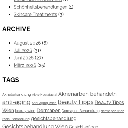
Schönheitsbehandlungen
(1)
Skincare Treatments
(3)
ARCHIVE
August 2026
(6)
Juli 2026
(31)
Juni 2026
(27)
März 2026
(25)
TAGS
Aknenarben behandeln
Aknebehandlung
Akne Hydrafacial
anti-aging
Beauty Tipps
Beauty Tipps
Anti-Aging Wien
Wien
Dermapen
beauty wien
Dermapen Behandlung
dermapen wien
gesichtsbehandlung
Facial Behandlung
Gesichtsbehandlung Wien
Gesichtspflege