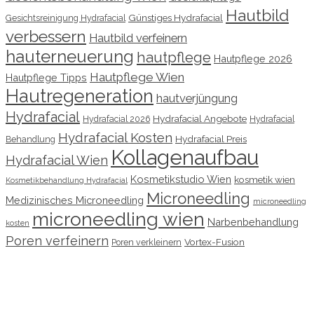
Hautbild
Günstiges Hydrafacial
Gesichtsreinigung Hydrafacial
verbessern
Hautbild verfeinern
hauterneuerung
hautpflege
Hautpflege 2026
Hautpflege Wien
Hautpflege Tipps
Hautregeneration
hautverjüngung
Hydrafacial
Hydrafacial Angebote
Hydrafacial 2026
Hydrafacial
Hydrafacial Kosten
Hydrafacial Preis
Behandlung
Kollagenaufbau
Hydrafacial Wien
Kosmetikstudio Wien
kosmetik wien
Kosmetikbehandlung Hydrafacial
Microneedling
Medizinisches Microneedling
microneedling
microneedling wien
Narbenbehandlung
kosten
Poren verfeinern
Vortex-Fusion
Poren verkleinern